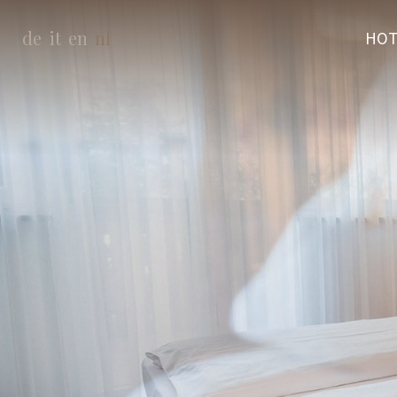
de
it
en
nl
HOT