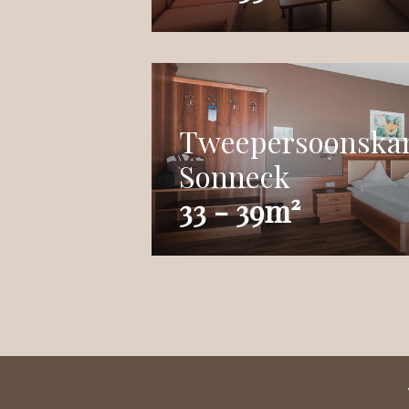
Tweepersoonskam
Sonneck
33 - 39m²