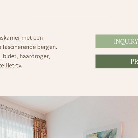
onskamer met een
INQUIR
e fascinerende bergen.
, bidet, haardroger,
P
elliet-tv.