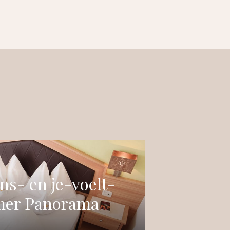
s- en je-voelt-
mer Panorama