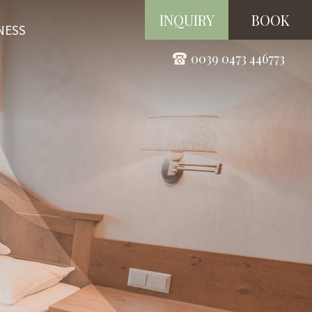
INQUIRY
BOOK
NESS
0039 0473 446773