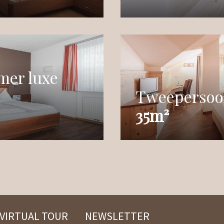
er luxe
Tweepersoo
35m²
VIRTUAL TOUR
NEWSLETTER