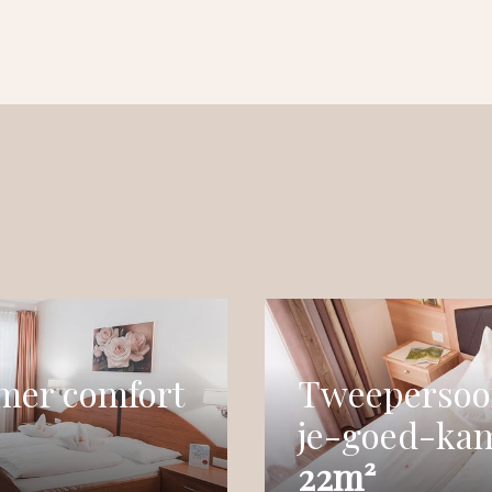
er comfort
Tweepersoon
je-goed-ka
22m²