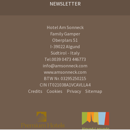
NEWSLETTER
Hotel Am Sonneck
Family Gamper
Oberplars 51
I-39022
Algund
Südtirol - Italy
Tel.
0039 0473 446773
info@amsonneck.com
www.amsonneck.com
BTW Nr. 03295250215
CIN IT021038A1VCAVLLA4
Credits
Cookies
Privacy
Sitemap