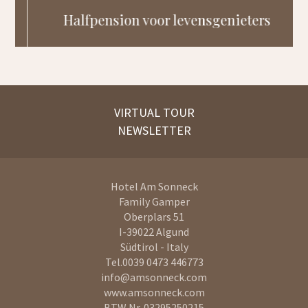
Halfpension voor levensgenieters
VIRTUAL TOUR
NEWSLETTER
Hotel Am Sonneck
Family Gamper
Oberplars 51
I-39022
Algund
Südtirol - Italy
Tel.
0039 0473 446773
info@amsonneck.com
www.amsonneck.com
BTW Nr. 03295250215