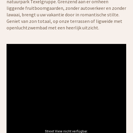
natuurpark Texelgruppe. Grenzend aan er omheen
liggende fruitboomgaarden, zonder autoverkeer en zonder
lawaai, brengt u uw vakantie door in romantische stilte.
Geniet van zon totaal, op onze terrassen of ligweide met
openluchtzwembad met een heerlijk uitzicht.