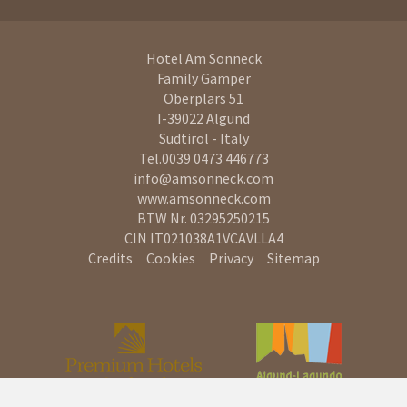
Hotel Am Sonneck
Family Gamper
Oberplars 51
I-39022
Algund
Südtirol - Italy
Tel.
0039 0473 446773
info@amsonneck.com
www.amsonneck.com
BTW Nr. 03295250215
CIN IT021038A1VCAVLLA4
Credits
Cookies
Privacy
Sitemap