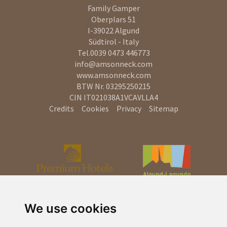
Family Gamper
Oberplars 51
I-39022
Algund
Südtirol - Italy
Tel.
0039 0473 446773
info@amsonneck.com
www.amsonneck.com
BTW Nr. 03295250215
CIN IT021038A1VCAVLLA4
Credits
Cookies
Privacy
Sitemap
We use cookies