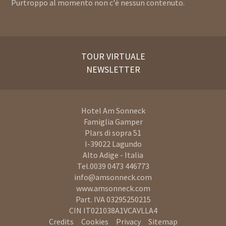
Purtroppo al momento non c'è nessun contenuto.
TOUR VIRTUALE
NEWSLETTER
Hotel Am Sonneck
Famiglia Gamper
Plars di sopra 51
I-39022
Lagundo
Alto Adige - Italia
Tel.
0039 0473 446773
info@amsonneck.com
www.amsonneck.com
Part. IVA 03295250215
CIN IT021038A1VCAVLLA4
Credits
Cookies
Privacy
Sitemap