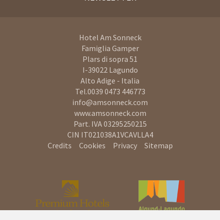
Hotel Am Sonneck
Famiglia Gamper
Plars di sopra 51
I-39022
Lagundo
Alto Adige - Italia
Tel.
0039 0473 446773
info@amsonneck.com
www.amsonneck.com
Part. IVA 03295250215
CIN IT021038A1VCAVLLA4
Credits
Cookies
Privacy
Sitemap