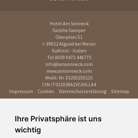
Hotel Am Sonneck
Familie Gamper
Oberplars 51
I-39022
Algund bei Meran
Südtirol - Italien
Tel.
0039 0473 446773
info@amsonneck.com
www.amsonneck.com
MwSt-Nr. 03295250215
CIN IT021038A1VCAVLLA4
Impressum
Cookies
Datenschutzerklärung
Sitemap
Ihre Privatsphäre ist uns
wichtig