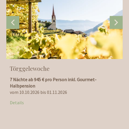
Törggelewoche
7 Nächte ab 945 € pro Person inkl. Gourmet-
7
Halbpension
G
vom 10.10.2026 bis 01.11.2026
v
Details
D