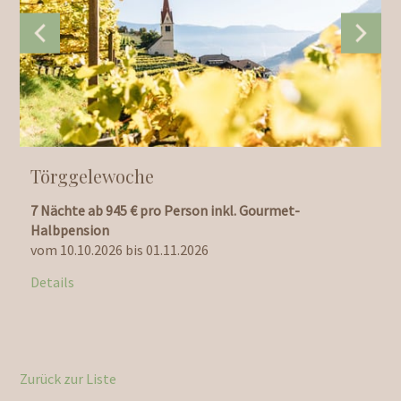
Törggelewoche
7 Nächte ab 945 € pro Person inkl. Gourmet-
7
Halbpension
G
vom 10.10.2026 bis 01.11.2026
v
Details
D
Zurück zur Liste