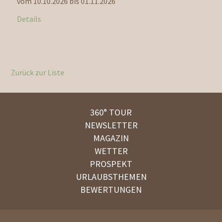
vom 10.10.2026 bis 01.11.2026
v
Details
D
Zurück zur Liste
360° TOUR
NEWSLETTER
MAGAZIN
WETTER
PROSPEKT
URLAUBSTHEMEN
BEWERTUNGEN