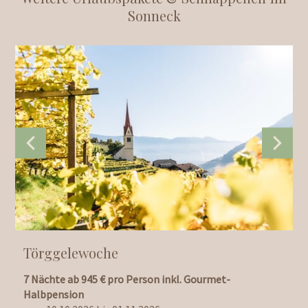
Sonneck
Törggelewoche
7 Nächte ab 945 € pro Person inkl. Gourmet-
7
Halbpension
G