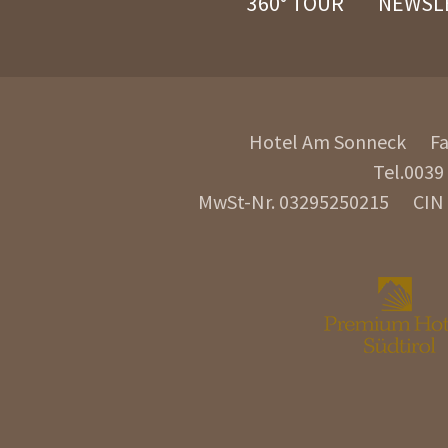
360° TOUR
NEWSL
Hotel Am Sonneck
F
Tel.
0039
MwSt-Nr. 03295250215
CIN