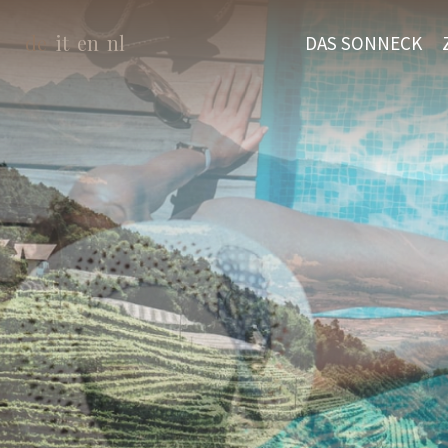
de
it
en
nl
DAS SONNECK