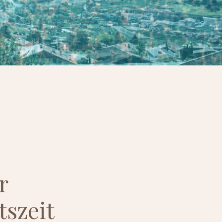
r
szeit