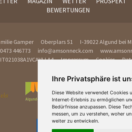
ETTER
MAGAZIN
WETTER
PROSPEKT
BEWERTUNGEN
amilie Gamper
Oberplars 51
I-39022
Algund bei 
 0473 446773
info@amsonneck.com
www.amsonn
 IT021038A1VCAVLLA4
Impressum
Cookies
Dat
Ihre Privatsphäre ist un
Diese Website verwendet Cookies u
Internet-Erlebnis zu ermöglichen un
Bedürfnisse anzupassen. Diese Tec
messen, um zu verstehen, woher u
weiter zu entwickeln.