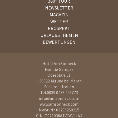
360° TOUR
NEWSLETTER
MAGAZIN
WETTER
PROSPEKT
URLAUBSTHEMEN
BEWERTUNGEN
Hotel Am Sonneck
Familie Gamper
Oberplars 51
I-39022
Algund bei Meran
Südtirol - Italien
Tel.
0039 0473 446773
info@amsonneck.com
www.amsonneck.com
MwSt-Nr. 03295250215
CIN IT021038A1VCAVLLA4