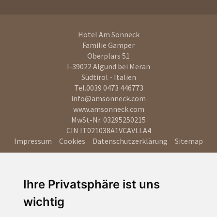
Hotel Am Sonneck
Familie Gamper
Oberplars 51
I-39022
Algund bei Meran
Südtirol - Italien
Tel.
0039 0473 446773
info@amsonneck.com
www.amsonneck.com
MwSt-Nr. 03295250215
CIN IT021038A1VCAVLLA4
Impressum
Cookies
Datenschutzerklärung
Sitemap
Ihre Privatsphäre ist uns
wichtig