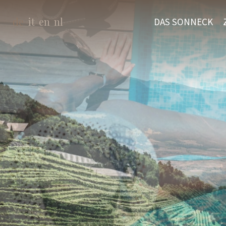
de
it
en
nl
DAS SONNECK