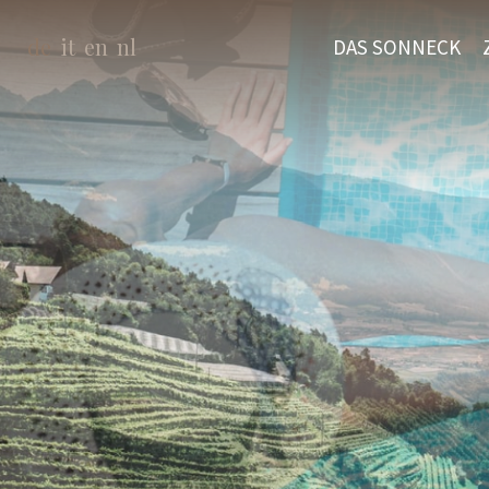
de
it
en
nl
DAS SONNECK