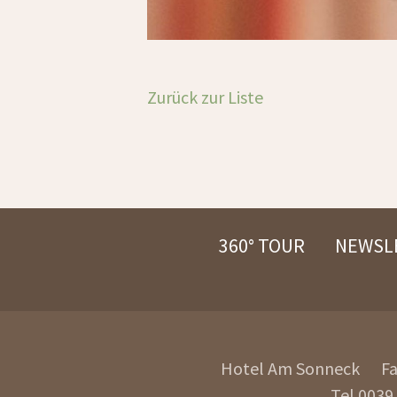
Zurück zur Liste
360° TOUR
NEWSL
Hotel Am Sonneck
F
Tel.
0039