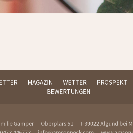
ETTER
MAGAZIN
WETTER
PROSPEKT
BEWERTUNGEN
amilie Gamper
Oberplars 51
I-39022
Algund bei 
 0473 446773
info@amsonneck.com
www.amsonn