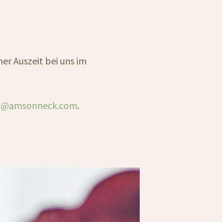
er Auszeit bei uns im
o@amsonneck.com
.