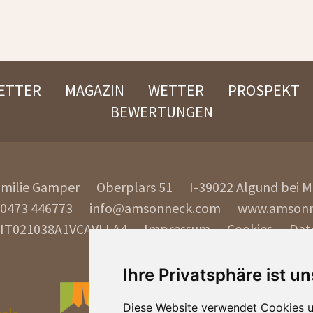
ETTER
MAGAZIN
WETTER
PROSPEKT
BEWERTUNGEN
amilie Gamper
Oberplars 51
I-39022
Algund bei 
 0473 446773
info@amsonneck.com
www.amsonn
 IT021038A1VCAVLLA4
Impressum
Cookies
Dat
Ihre Privatsphäre ist un
Diese Website verwendet Cookies u