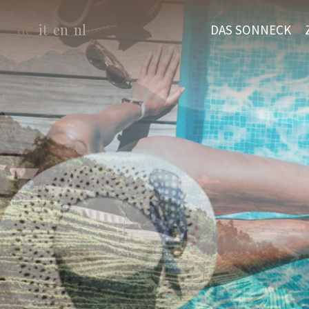
de
it
en
nl
DAS SONNECK