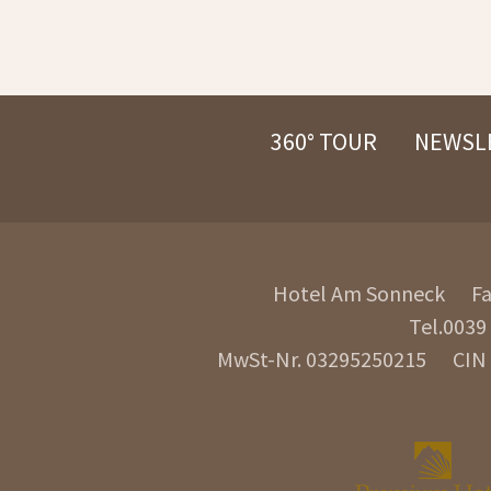
360° TOUR
NEWSL
Hotel Am Sonneck
F
Tel.
0039
MwSt-Nr. 03295250215
CIN