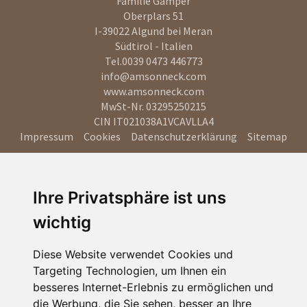
Familie Gamper
Oberplars 51
I-39022
Algund bei Meran
Südtirol - Italien
Tel.
0039 0473 446773
info@amsonneck.com
www.amsonneck.com
MwSt-Nr. 03295250215
CIN IT021038A1VCAVLLA4
Impressum
Cookies
Datenschutzerklärung
Sitemap
Ihre Privatsphäre ist uns
wichtig
Diese Website verwendet Cookies und
Targeting Technologien, um Ihnen ein
besseres Internet-Erlebnis zu ermöglichen und
die Werbung, die Sie sehen, besser an Ihre