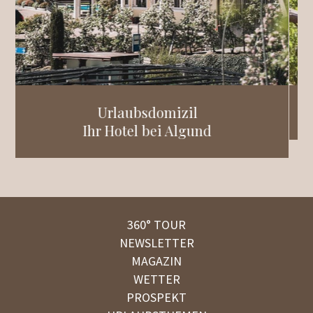
Plars bei Algund, Meran
nd
360° TOUR
NEWSLETTER
MAGAZIN
WETTER
PROSPEKT